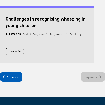
Challenges in recognising wheezing in
young children
Altavoces
Prof. J. Saglani, Y. Bingham, E.S. Scotney
Leer más
Leer más sobre Challenges in recognising wheezing in young children
Anterior
Siguiente