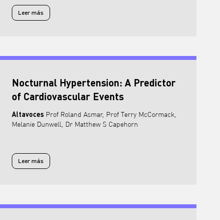
Leer más
Leer más sobre Advances in technology, pioneering new practices in n
Nocturnal Hypertension: A Predictor
of Cardiovascular Events
Altavoces
Prof Roland Asmar, Prof Terry McCormack,
Melanie Dunwell, Dr Matthew S Capehorn
Leer más
Leer más sobre Nocturnal Hypertension: A Predictor of Cardiovascula