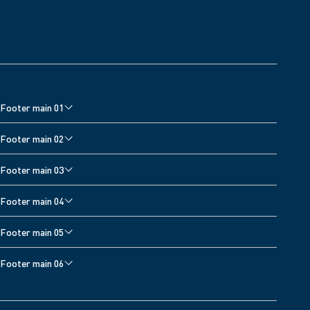
Footer main 01
Monitores de presión arterial
Footer main 02
Básculas digitales
Footer main 03
Términos de uso del sitio web
Footer main 04
Accessibility
Accessibility
Footer main 05
Electrocardiogramas
Cardiovascular Products
Formulario de contacto
Footer main 06
Política de privacidad de OMRON
Sitemap
Accesorios para monitores de presión arterial