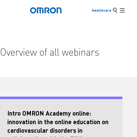
Buscar
Healthcare
Volver a la página de inicio
Ir
Menú pr
al
contenido
Atrás
Volver al menú anterior
principal
Products
Overview of all webinars
Products & Solutions
Ver elementos del menú subyacente
Intro OMRON Academy online:
innovation in the online education on
cardiovascular disorders in