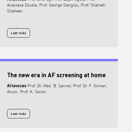
Anastase Dzudie, Prof. George Stergiou, Prof. Shameh
Shaheen
Leer más
Leer más sobre PASCAR Hypertension - and Preventative Cardiology 
The new era in AF screening at home
Altavoces
Prof. Dr. Med. B. Sanner, Prof. Dr. F. Osman,
Assoc. Prof. K. Senoo
Leer más
Leer más sobre The new era in AF screening at home