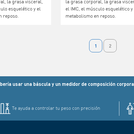
al, la grasa visceral,
la grasa corporal, la grasa viscer
ulo esquelético y el
el IMC, el músculo esquelético y 
n reposo.
metabolismo en reposo.
1
2
bería usar una báscula y un medidor de composición corpora
Te ayuda a controlar tu peso con precisión