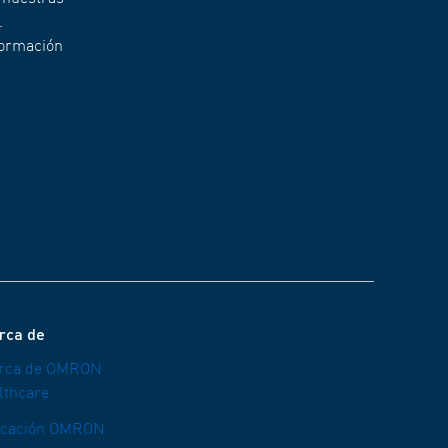
.
formación
rca de
rca de OMRON
lthcare
icación OMRON