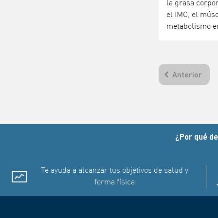
la grasa corpor
el IMC, el músc
metabolismo e
Anterior
¿Por qué de
Te ayuda a alcanzar tus objetivos de salud y
forma física