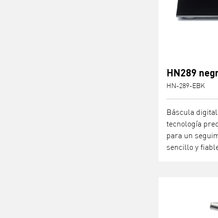
HN289 neg
HN-289-EBK
Báscula digita
tecnología pre
para un seguim
sencillo y fiabl