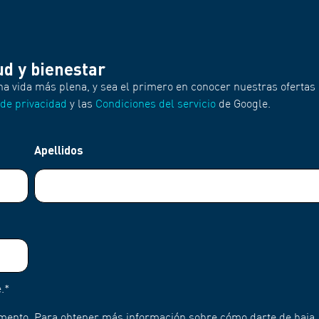
ud y bienestar
na vida más plena, y sea el primero en conocer nuestras ofertas 
 de privacidad
y las
Condiciones del servicio
de Google.
Apellidos
.
*
mento. Para obtener más información sobre cómo darte de baja,