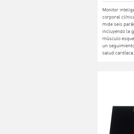
Monitor inteli
corporal clíni
mide seis pará
incluyendo la g
músculo esquelé
un seguimiento
salud cardíaca