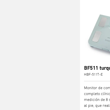
BF511 turq
HBF-511T-E
Monitor de com
completo clíni
medición de 8 
al pie, que rea