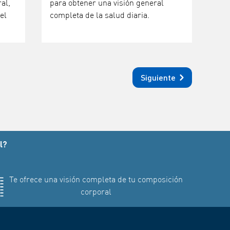
al,
para obtener una visión general
el
completa de la salud diaria.
Siguiente
l?
Te ofrece una visión completa de tu composición
corporal