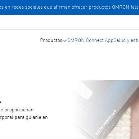
cios en redes sociales que afirman ofrecer productos OMRON fals
Productos
OMRON Connect App
Salud y esti
s
ue proporcionan
rporal para guiarle en