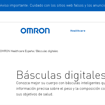
Aviso importante: Cuidado con los sitios web falsos y los anun
Ir
al
contenido
principal
Healthcare
Volver a la página de inicio
OMRON Healthcare España
/
Básculas digitales
Básculas digitale
Conozca mejor su cuerpo con básculas inteligentes q
información precisa sobre el peso y la composición co
sus objetivos de salud.