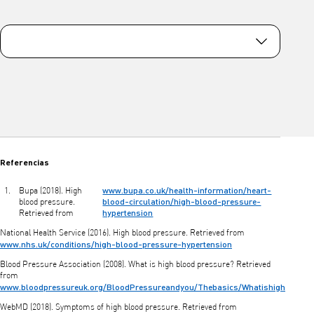
Referencias
www.bupa.co.uk/health-information/heart-
Bupa (2018). High
blood-circulation/high-blood-pressure-
blood pressure.
hypertension
Retrieved from
National Health Service (2016). High blood pressure. Retrieved from
www.nhs.uk/conditions/high-blood-pressure-hypertension
Blood Pressure Association (2008). What is high blood pressure? Retrieved
from
www.bloodpressureuk.org/BloodPressureandyou/Thebasics/Whatishigh
WebMD (2018). Symptoms of high blood pressure. Retrieved from