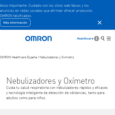
Aviso importante: Cuidado con los sitios web falsos y los
anuncios en redes sociales que afirman ofrecer productos
Ir
OMRON falsificados.
al
contenido
Cerrar la 
Más información
Atrás
Volver al menú anterior
principal
Productos
Conmutador
Buscar
Healthcare
Volver a la página de inicio
Men
Productos
Ver elementos del menú subyacente
OMRON Healthcare España
/
Nebulizadores y Oxímetro
Accesorios
Ver elementos del menú subyacente
Nebulizadores y Oxímetro
Cuida tu salud respiratoria con nebulizadores rápidos y eficaces
y tecnología inteligente de detección de sibilancias, tanto para
adultos como para niños.