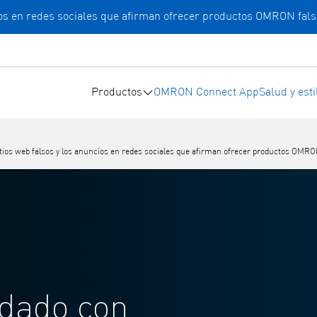
cios en redes sociales que afirman ofrecer productos OMRON fals
Productos
OMRON Connect App
Salud y esti
itios web falsos y los anuncios en redes sociales que afirman ofrecer productos OMRON
idado con