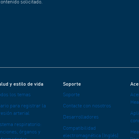
ontenido solicitado.
lud y estilo de vida
Soporte
Ace
odos los temas
Soporte
Ace
Hea
ario para registrar la
Contacte con nosotros
esión arterial
Apl
Desarrolladores
con
istema respiratorio:
Compatibilidad
unciones, órganos y
Heal
electromagnética (Inglés)