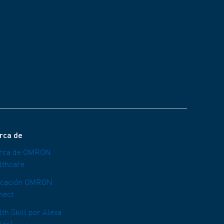
rca de
rca de OMRON
lthcare
icación OMRON
nect
th Skill por Alexa