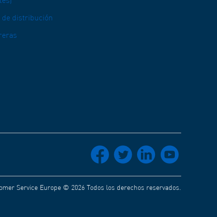
lés)
 de distribución
reras
socials_facebook
socials_twitter
socials_linkedin
socials_youtube
mer Service Europe © 2026 Todos los derechos reservados.