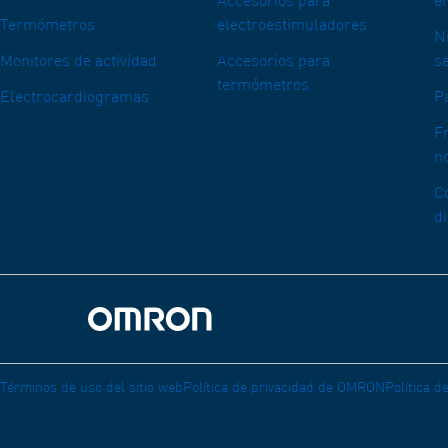
Accesorios para
e
Termómetros
electroestimuladores
N
Monitores de actividad
Accesorios para
s
termómetros
Electrocardiogramas
P
F
n
C
d
Volver a la página de inicio
Términos de uso del sitio web
Política de privacidad de OMRON
Política 