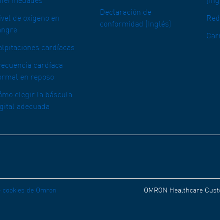
nfermedades
(Ing
Declaración de
ivel de oxígeno en
Red
conformidad (Inglés)
angre
Car
alpitaciones cardíacas
recuencia cardíaca
ormal en reposo
ómo elegir la báscula
igital adecuada
de cookies de Omron
OMRON Healthcare Custo