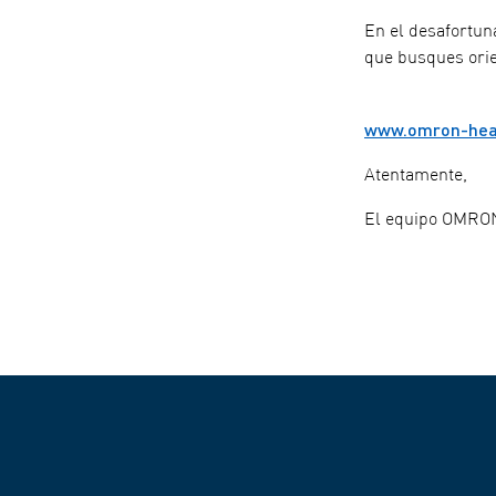
En el desafortun
que busques orien
www.omron-heal
Atentamente,
El equipo OMRO