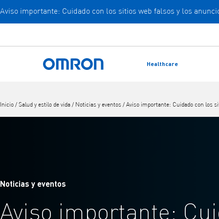
Aviso importante: Cuidado con los sitios web falsos y los anun
Ir
al
contenido
principal
Healthcare
Volver a la página de inicio
Inicio
/
Salud y estilo de vida
/
Noticias y eventos
/
Aviso importante: Cuidado con los s
Noticias y eventos
Aviso importante: Cu