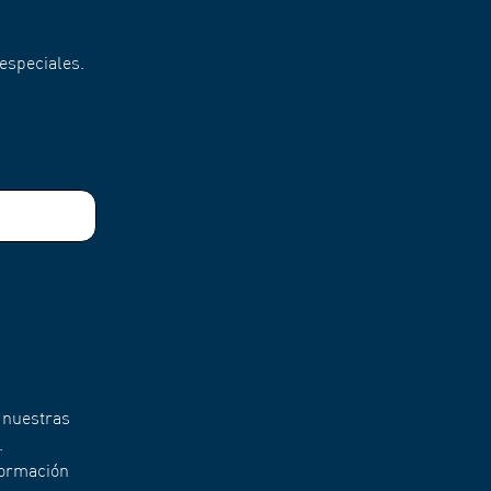
especiales.
 nuestras
.
formación