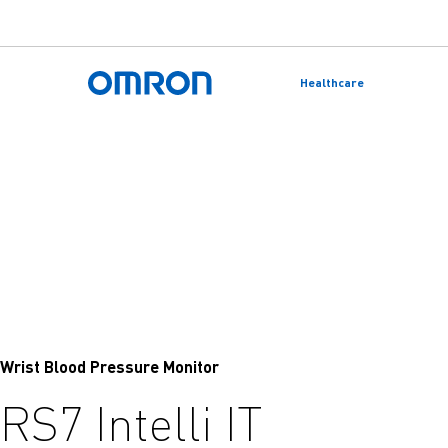
Ir
al
Healthcare
contenido
Volver a la página de inicio
principal
Wrist Blood Pressure Monitor
RS7 Intelli IT