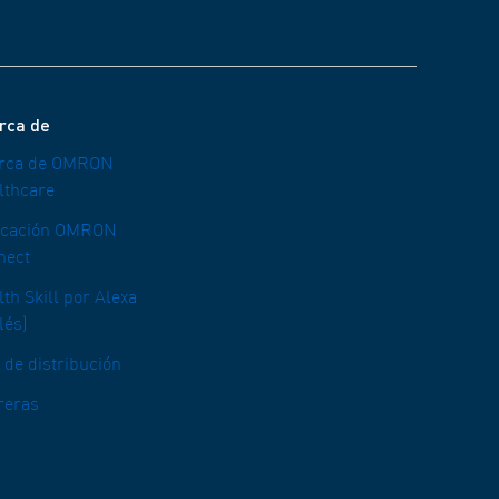
rca de
rca de OMRON
lthcare
icación OMRON
nect
th Skill por Alexa
lés)
 de distribución
reras