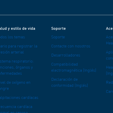
lud y estilo de vida
Soporte
Ace
odos los temas
Soporte
Ace
Hea
ario para registrar la
Contacte con nosotros
esión arterial
Apl
Desarrolladores
con
istema respiratorio:
Compatibilidad
unciones, órganos y
Heal
electromagnética (Inglés)
nfermedades
(Ing
Declaración de
ivel de oxígeno en
Red
conformidad (Inglés)
angre
Car
alpitaciones cardíacas
recuencia cardíaca