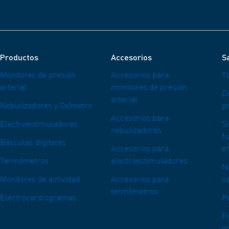
Productos
Accesorios
Sa
Monitores de presión
Accesorios para
T
arterial
monitores de presión
Di
arterial
Nebulizadores y Oxímetro
pr
Accesorios para
Electroestimuladores
S
nebulizadores
f
Básculas digitales
Accesorios para
e
Termómetros
electroestimuladores
N
Monitores de actividad
Accesorios para
s
termómetros
Electrocardiogramas
P
F