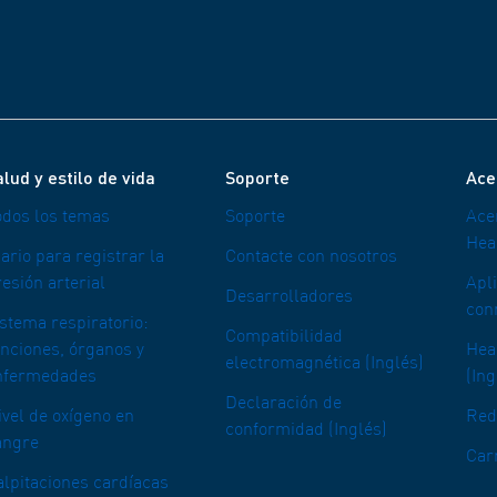
lud y estilo de vida
Soporte
Ace
odos los temas
Soporte
Ace
Hea
ario para registrar la
Contacte con nosotros
esión arterial
Apl
Desarrolladores
con
istema respiratorio:
Compatibilidad
unciones, órganos y
Heal
electromagnética (Inglés)
nfermedades
(Ing
Declaración de
ivel de oxígeno en
Red
conformidad (Inglés)
angre
Car
alpitaciones cardíacas