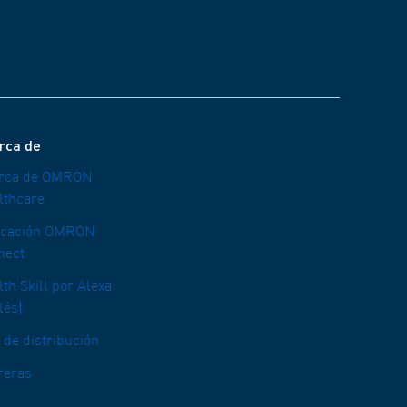
rca de
rca de OMRON
lthcare
icación OMRON
nect
th Skill por Alexa
lés)
 de distribución
reras