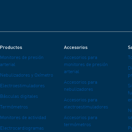
Productos
Accesorios
Sa
Monitores de presión
Accesorios para
T
arterial
monitores de presión
Di
arterial
Nebulizadores y Oxímetro
pr
Accesorios para
Electroestimuladores
S
nebulizadores
f
Básculas digitales
Accesorios para
e
Termómetros
electroestimuladores
N
Monitores de actividad
Accesorios para
s
termómetros
Electrocardiogramas
P