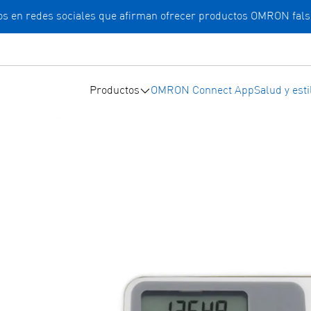
cios en redes sociales que afirman ofrecer productos OMRON fals
Productos
OMRON Connect App
Salud y esti