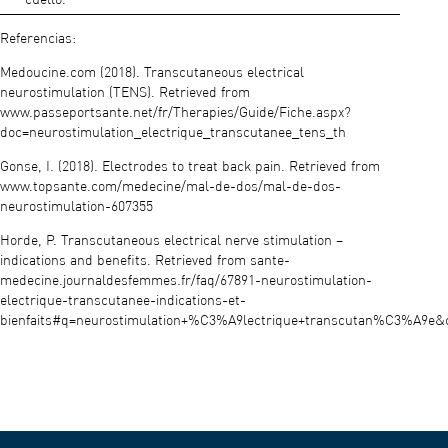
Referencias:
Medoucine.com (2018). Transcutaneous electrical
neurostimulation (TENS). Retrieved from
www.passeportsante.net/fr/Therapies/Guide/Fiche.aspx?
doc=neurostimulation_electrique_transcutanee_tens_th
Gonse, I. (2018). Electrodes to treat back pain. Retrieved from
www.topsante.com/medecine/mal-de-dos/mal-de-dos-
neurostimulation-607355
Horde, P. Transcutaneous electrical nerve stimulation –
indications and benefits. Retrieved from sante-
medecine.journaldesfemmes.fr/faq/67891-neurostimulation-
electrique-transcutanee-indications-et-
bienfaits#q=neurostimulation+%C3%A9lectrique+transcutan%C3%A9e