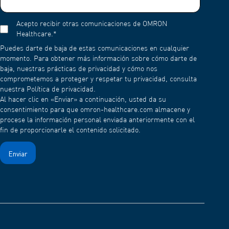
Llenar el recipiente de medicación con agua y nebulizar el
Acepto recibir otras comunicaciones de OMRON
agua. Para evitar que la medicación se seque y se adhiera a
Healthcare.
*
la malla después del uso, nebulice el agua durante 1 ó 2
minutos.
Puedes darte de baja de estas comunicaciones en cualquier
momento. Para obtener más información sobre cómo darte de
A continuación, lave la tapa de malla con detergente suave
baja, nuestras prácticas de privacidad y cómo nos
(neutro) y aclárela con agua limpia. Dejar secar al aire en un
comprometemos a proteger y respetar tu privacidad, consulta
lugar limpio.
nuestra Política de privacidad.
Al hacer clic en «Enviar» a continuación, usted da su
consentimiento para que omron-healthcare.com almacene y
procese la información personal enviada anteriormente con el
fin de proporcionarle el contenido solicitado.