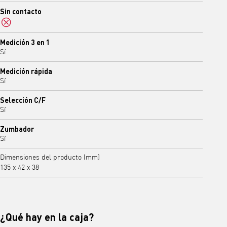
Sin contacto
No
Medición 3 en 1
Sí
Medición rápida
Sí
Selección C/F
Sí
Zumbador
Sí
Dimensiones del producto (mm)
135 x 42 x 38
¿Qué hay en la caja?