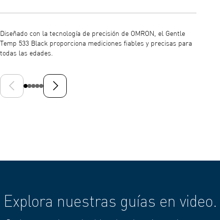
Este te
preciso
Diseñado con la tecnología de precisión de OMRON, el Gentle
niños y
Temp 533 Black proporciona mediciones fiables y precisas para
todas las edades.
Diapositiva anterior
Siguiente diapositiva
Explora nuestras guías en video.