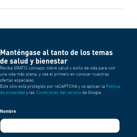
Puede acceder a manuales, preguntas frecuentes y asistencia al
cliente a través de la página oficial de asistencia de OMRON. Es
su recurso de referencia para la resolución de problemas y
orientación adicional.
Manténgase al tanto de los temas
de salud y bienestar
Reciba GRATIS consejos sobre salud y estilo de vida para vivir
una vida más plena, y sea el primero en conocer nuestras
ofertas especiales.
Este sitio está protegido por reCAPTCHA y se aplican la
Política
de privacidad
y las
Condiciones del servicio
de Google.
Nombre