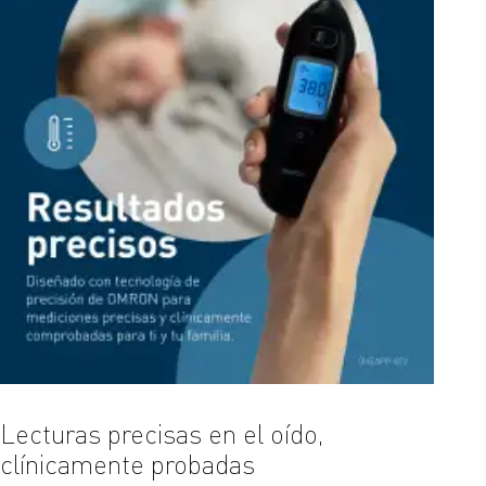
Lecturas precisas en el oído,
Lect
clínicamente probadas