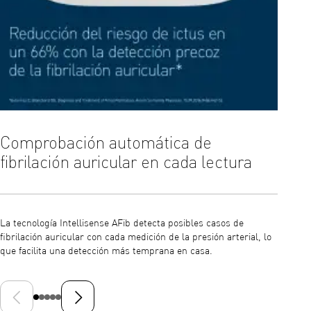
Comprobación automática de
Mang
fibrilación auricular en cada lectura
prec
La tecnología Intellisense AFib detecta posibles casos de
El mang
fibrilación auricular con cada medición de la presión arterial, lo
en cual
que facilita una detección más temprana en casa.
lo que 
Diapositiva anterior
Siguiente diapositiva