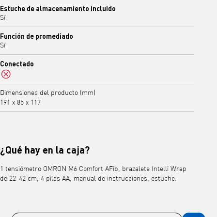
Estuche de almacenamiento incluido
Sí
Función de promediado
Sí
Conectado
No
Dimensiones del producto (mm)
191 x 85 x 117
¿Qué hay en la caja?
1 tensiómetro OMRON M6 Comfort AFib, brazalete Intelli Wrap
de 22-42 cm, 4 pilas AA, manual de instrucciones, estuche.