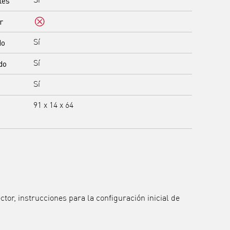
les
Sí
r
No
do
Sí
do
Sí
Sí
91 x 14 x 64
ctor, instrucciones para la configuración inicial de