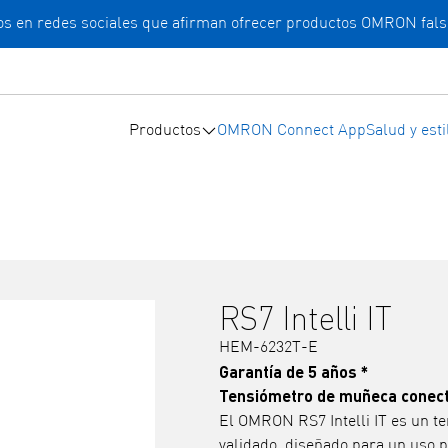
cios en redes sociales que afirman ofrecer productos OMRON fals
Productos
OMRON Connect App
Salud y esti
RS7 Intelli IT
HEM-6232T-E
Garantía de 5 años *
Tensiómetro de muñeca conec
El OMRON RS7 Intelli IT es un 
validado, diseñado para un uso p