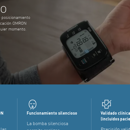
so
 posicionamiento
plicación OMRON
lquier momento.
ON
Funcionamiento silencioso
Validado clíni
(incluidos paci
La bomba silenciosa
 las
Precisión vali