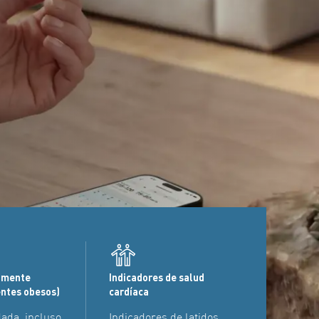
camente
Indicadores de salud
entes obesos)
cardíaca
dada, incluso
Indicadores de latidos