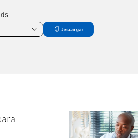
ads
Descargar
para
Se sincroniza a la perfec
OMRON Connect