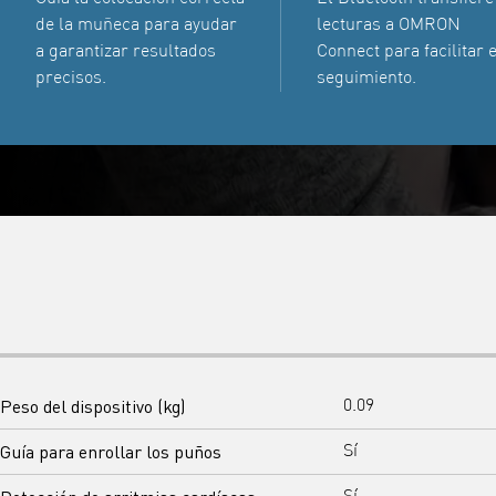
de la muñeca para ayudar
lecturas a OMRON
a garantizar resultados
Connect para facilitar e
precisos.
seguimiento.
Peso del dispositivo (kg)
0.09
Guía para enrollar los puños
Sí