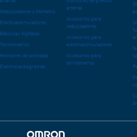
arterial
monitores de presión
Di
arterial
Nebulizadores y Oxímetro
pr
Accesorios para
Electroestimuladores
S
nebulizadores
f
Básculas digitales
Accesorios para
e
Termómetros
electroestimuladores
N
Monitores de actividad
Accesorios para
s
termómetros
Electrocardiogramas
P
F
n
C
d