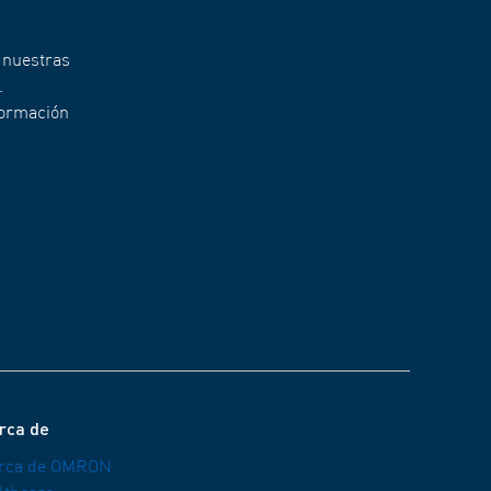
 nuestras
.
formación
rca de
rca de OMRON