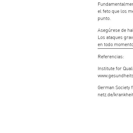
Fundamentalmente
el feto que los m
punto.
Asegúrese de hab
Los ataques grav
en todo momento
Referencias:
Institute for Qua
www.gesundheits
German Society f
netz.de/krankhei