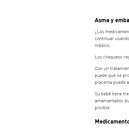
Asma y emba
¿Los medicament
continuar usando
médico.
Los chequeos reg
Con un tratamien
puede que se pro
placenta puede al
Su bebé tiene tr
amamantados dur
posible.
Medicamento