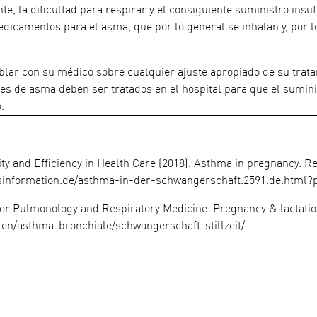
, la dificultad para respirar y el consiguiente suministro insu
edicamentos para el asma, que por lo general se inhalan y, por lo
lar con su médico sobre cualquier ajuste apropiado de su trata
es de asma deben ser tratados en el hospital para que el suminis
.
lity and Efficiency in Health Care (2018). Asthma in pregnancy. R
information.de/asthma-in-der-schwangerschaft.2591.de.html?
or Pulmonology and Respiratory Medicine. Pregnancy & lactati
ten/asthma-bronchiale/schwangerschaft-stillzeit/