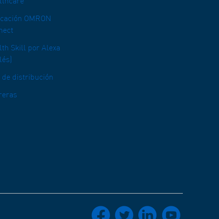
lthcare
icación OMRON
nect
th Skill por Alexa
lés)
 de distribución
reras
socials_facebook
socials_twitter
socials_linkedin
socials_youtube