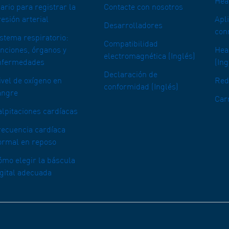
Hea
ario para registrar la
Contacte con nosotros
esión arterial
Apl
Desarrolladores
con
istema respiratorio:
Compatibilidad
unciones, órganos y
Heal
electromagnética (Inglés)
nfermedades
(Ing
Declaración de
ivel de oxígeno en
Red
conformidad (Inglés)
angre
Car
alpitaciones cardíacas
recuencia cardíaca
ormal en reposo
ómo elegir la báscula
igital adecuada