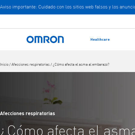
Aviso importante: Cuidado con los sitios web falsos y los anun
Ir
al
contenido
principal
Healthcare
Volver a la página de inicio
Inicio
/
Afecciones respiratorias
/
¿Cómo afecta el asma al embarazo?
Afecciones respiratorias
¿Cómo afecta el asma