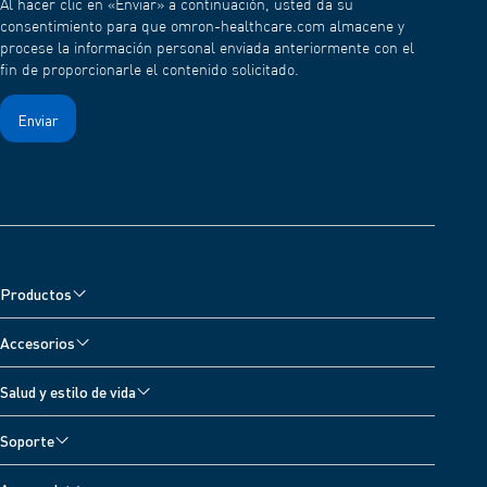
Al hacer clic en «Enviar» a continuación, usted da su
consentimiento para que omron-healthcare.com almacene y
procese la información personal enviada anteriormente con el
fin de proporcionarle el contenido solicitado.
Productos
Monitores de presión arterial
Accesorios
Nebulizadores y Oxímetro
Accesorios para monitores de presión arterial
Salud y estilo de vida
Electroestimuladores
Accesorios para nebulizadores
Todos los temas
Básculas digitales
Soporte
Accesorios para electroestimuladores
Diario para registrar la presión arterial
Termómetros
Soporte
Accesorios para termómetros